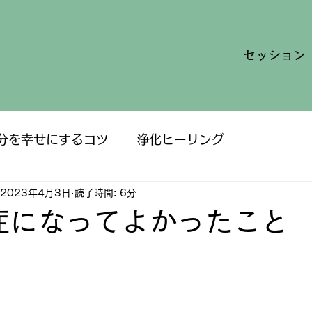
セッション
分を幸せにするコツ
浄化ヒーリング
2023年4月3日
読了時間: 6分
毎日がパラダイス
症になってよかったこと