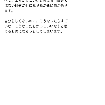
べて、よりかっこいいと思える
「自分で
はない何者か」になりたがる
傾向があり
ます。
自分らしくないのに、こうなったらすご
いな！こうなったらかっこいいな！と思
えるものになろうとしてしまいます。
そうすると、
本来の自分とはかけ離れて
しまうので、苦しくなったり辛くなった
りします
。
植物たちは、そのようなことはありませ
ん。
ナノハナなのに、ヒマワリの花を咲かせ
ようとすることはありません。
ナノハナの種からはナノハナが育ち、ナ
ノハナの花が咲きます。